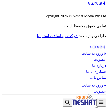
Copyright
2026
© Neshat Media Pty Ltd
تمامی حقوق محفوظ است
طراحی و توسعه:
شرکت ریماسافت استرالیا
ورود به سایت
عضویت
درباره ما
همکاری با ما
تماس با ما
ورود به سایت
عضویت