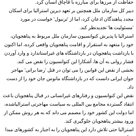
حفاظت از مرزها برای مبارزه با قاچاق انسان کرد.
دبیر کل سازمان ملل همچنین بر تعهد دیرین
استرالیا
برای اسکان
مجدد پناهندگان اذعان کرد، اما از 'ترنبول' خواست در مورد
'مسئولیت ها' تجدیدنظر کند.
استرالیا
با پذیرش کنوانسیون سازمان ملل مربوط به پناهجویان،
خود را متعهد به استقرار و اقامت پناهجویان واقعی کرده، اما اکنون
با بازداشت پناهجویان در بازداشتگاه های غیراستاندارد و وارد آوردن
فشار روانی به آن ها، آشکارا این کنوانسیون را نقض می کند.
بخشی از نقض این قوانین را می توان در قتل 'رضا براتی' مهاجر
جوان ایرانی دانست که در بازداشتگاه مانوس جان خود را از دست
داد.
نقض این کنوانسیون و رفتارهای غیرانسانی در قبال پناهجویان باعث
انتقاد گسترده مجامع بین المللی به سیاست مهاجرتی
استرالیا
شده،
اما دولت این کشور خود را مصمم می داند که به هر روش ممکن از
ورود بیشتر پناهجویان جلوگیری کند.
استرالیا
حتی تلاش دارد این پناهجویان را به اجبار به کشورهای مبدا