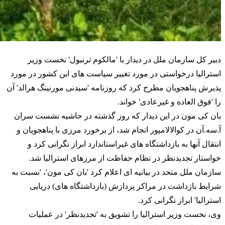
دبیر کل سازمان ملل در دیدار با 'مالکوم ترنبول' نخست وزیر
استرالیا
درخواستی در مورد تغییر سیاست های این کشور در مورد
پذیرش پناهجویان مطرح کرد که روزنامه 'سیدنی مورنینگ هرالد' آن
را 'فوق العاده و غیرعادی' خواند.
بان کی مون در این دیدار که روز گذشته در حاشیه نشست سران
آ.سه.آن در کوالالامپور انجام شد، از برخورد مرزی با پناهجویان و
انتقال آنها به بازداشتگاه های غیراستاندارد ابراز نگرانی کرد و
خواستار تجدیدنظر در نظام حفاظت از مرزهای
استرالیا
شد.
سازمان ملل متحد در بیانیه ای اعلام کرد 'بان کی مون'، 'نسبت به
شرایط بازداشت در مراکز پردازش (بازداشتگاه های) دریایی
استرالیا
' ابراز نگرانی کرد.
وی، نخست وزیر
استرالیا
را تشویق به 'تجدیدنظر' در عملیات