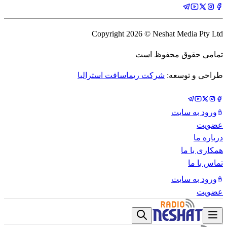
Copyright
2026
© Neshat Media Pty Ltd
تمامی حقوق محفوظ است
طراحی و توسعه:
شرکت ریماسافت استرالیا
ورود به سایت
عضویت
درباره ما
همکاری با ما
تماس با ما
ورود به سایت
عضویت