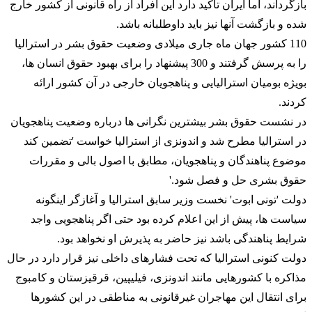
بازگرداند، اما ایران تاکید دارد این افراد از راه قانونی از کشور خارج
شده و بازگشت آنها نیز باید داوطلبانه باشد.
110 کشور جهان ماه جاری میلادی وضعیت حقوق بشر در
استرالیا
را به پرسش گرفتند و 300 پیشنهاد را برای بهبود حقوق انسان ها،
بویژه بومیان
استرالیا
یی و پناهجویان خارجی در آن کشور ارائه
کردند.
در نشست حقوق بشر بیشترین نگرانی ها درباره وضعیت پناهجویان
در
استرالیا
مطرح شد و اندونزی از
استرالیا
خواست 'تضمین کند
موضوع پناهندگان و پناهجویان، مطابق با اصول بالی و مقررات
حقوق بشری حل و فصل شود.'
دولت 'تونی ابوت' نخست وزیر سابق
استرالیا
و آغازگر اینگونه
سیاست ها، پیش از این اعلام کرده بود حتی اگر پناهجویی واجد
شرایط پناهندگی باشد نیز حاضر به پذیرش او نخواهد بود.
دولت کنونی
استرالیا
که تحت فشارهای داخلی نیز قرار دارد در حال
مذاکره با کشورهایی مانند اندونزی، فیلیپین، قرقیزستان و کامبوج
برای انتقال این مهاجران غیرقانونی به مناطقی در این کشورها