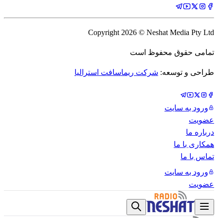
Copyright
2026
© Neshat Media Pty Ltd
تمامی حقوق محفوظ است
طراحی و توسعه:
شرکت ریماسافت استرالیا
ورود به سایت
عضویت
درباره ما
همکاری با ما
تماس با ما
ورود به سایت
عضویت