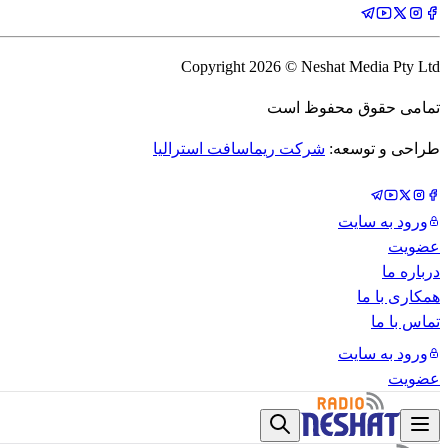
Copyright
2026
© Neshat Media Pty Ltd
تمامی حقوق محفوظ است
طراحی و توسعه:
شرکت ریماسافت استرالیا
ورود به سایت
عضویت
درباره ما
همکاری با ما
تماس با ما
ورود به سایت
عضویت