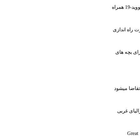
امسال تزریق واکسن آنفلوانزا نسبت به سالهای پیش از اهمیت بیشتری برخوردار است. بویژه اگر آنفلوانزای فصلی با شیوع مجدد ویروس کووید-19 همراه
ت راه اندازی
رای بچه های
 اند، تقاضا میشود
الیای غربی
تاکنون 348000 نفر در ایالت استرالیای غربی واکسن آنفلوانزا را دریافت کرده اند. بعلاوه بنا به اظهارات وزارت بهداشت این ایالت ، در نواحی Great