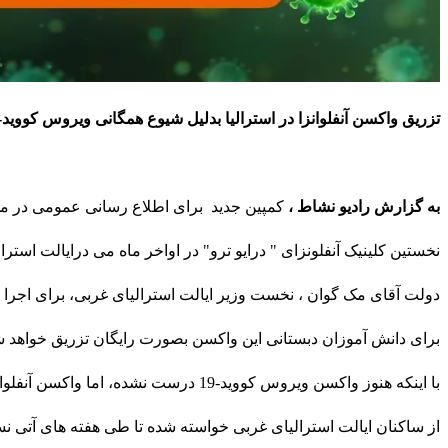
تزریق واکسن آنفلوانزا در استرالیا بدلیل شیوع همگانی ویروس کووید-19 بیش از هر زمان دیگر حائز اهمیت می باشد.
به گزارش رادیو نشاط ،
کمپین جدید برای اطلاع رسانی عمومی در مورد
نخستین کلینیک آنفلونزای " درایو ترو" در اواخر ماه می درایالت است
دولت آقای مک گوان ، نخست وزیر ایالت استرالیای غربی، برای اجرا و گسترش برنامه واکسیناس
برای دانش آموزان دبستانی این واکسن بصورت رایگان تزریق خواهد ش
با اینکه هنوز واکسن ویروس کووید-19 درست نشده، اما واکسن آنفلوانزا قابل دسترسی می باشد.
از ساکنان ایالت استرالیای غربی خواسته شده تا طی هفته های آتی ن