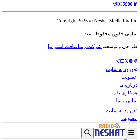
Copyright
2026
© Neshat Media Pty Ltd
تمامی حقوق محفوظ است
طراحی و توسعه:
شرکت ریماسافت استرالیا
ورود به سایت
عضویت
درباره ما
همکاری با ما
تماس با ما
ورود به سایت
عضویت