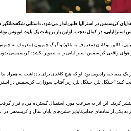
هدایای کریسمس در استرالیا طنین‌انداز می‌شود، داستانی شگفت‌انگیز 
یایی، کالین بوکانان (معروف به باکو) و گرگ چمپیون (معروف به چمپ
 هوای واقعی کریسمس استرالیایی را به تصویر بکشد؛ کریسمسی بدون
ر یک مصاحبه رادیویی بود. او که هیچ کاغذی برای یادداشت به همراه ند
کند: "جینگل بلز، جینگل بلز، زیر آفتاب سوزان... کریسمس در استرا
س استرالیایی را منتشر کردند. این اثر به سرعت مورد استقبال گسترده مردم قرار گر
به یکی از نمادهای جدایی‌ناپذیر جشن‌های پایان سال و کریسمس در است