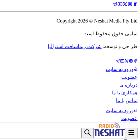
Copyright
2026
© Neshat Media Pty Ltd
تمامی حقوق محفوظ است
طراحی و توسعه:
شرکت ریماسافت استرالیا
ورود به سایت
عضویت
درباره ما
همکاری با ما
تماس با ما
ورود به سایت
عضویت