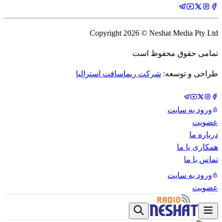
Copyright
2026
© Neshat Media Pty Ltd
تمامی حقوق محفوظ است
طراحی و توسعه:
شرکت ریماسافت استرالیا
ورود به سایت
عضویت
درباره ما
همکاری با ما
تماس با ما
ورود به سایت
عضویت