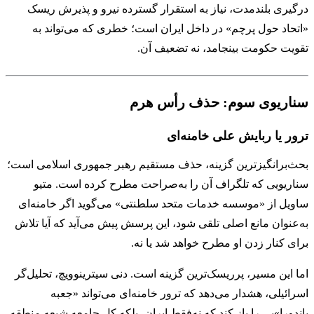
درگیری بلندمدت، نیاز به استقرار گسترده نیرو و پذیرش ریسک
«اتحاد حول پرچم» در داخل ایران است؛ خطری که می‌تواند به
تقویت حکومت بینجامد، نه تضعیف آن.
سناریوی سوم: حذف رأس هرم
ترور یا ربایش علی خامنه‌ای
بحث‌برانگیزترین گزینه، حذف مستقیم رهبر جمهوری اسلامی است؛
سناریویی که تلگراف آن را به‌صراحت مطرح کرده است. متیو
ساویل از «موسسه خدمات متحد سلطنتی» می‌گوید اگر خامنه‌ای
به‌عنوان مانع اصلی تلقی شود، این پرسش پیش می‌آید که آیا تلاش
برای کنار زدن او مطرح خواهد شد یا نه.
اما این مسیر، پرریسک‌ترین گزینه است. دنی سیترینوویچ، تحلیل‌گر
اسرائیلی، هشدار می‌دهد که ترور خامنه‌ای می‌تواند «جعبه
پاندورا»یی را باز کند که نه‌فقط ایران، بلکه کل جامعه شیعه منطقه