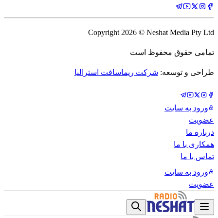
Copyright
2026
© Neshat Media Pty Ltd
تمامی حقوق محفوظ است
طراحی و توسعه:
شرکت ریماسافت استرالیا
ورود به سایت
عضویت
درباره ما
همکاری با ما
تماس با ما
ورود به سایت
عضویت