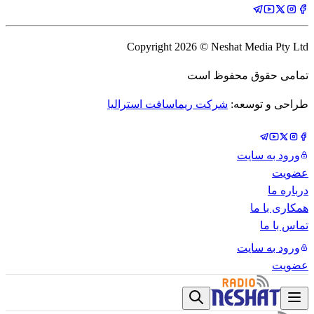
Copyright
2026
© Neshat Media Pty Ltd
تمامی حقوق محفوظ است
طراحی و توسعه:
شرکت ریماسافت استرالیا
ورود به سایت
عضویت
درباره ما
همکاری با ما
تماس با ما
ورود به سایت
عضویت