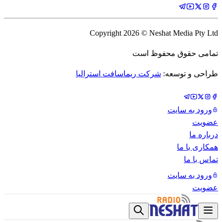
Copyright
2026
© Neshat Media Pty Ltd
تمامی حقوق محفوظ است
طراحی و توسعه:
شرکت ریماسافت استرالیا
ورود به سایت
عضویت
درباره ما
همکاری با ما
تماس با ما
ورود به سایت
عضویت