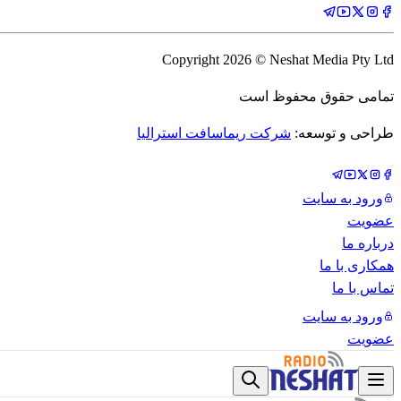
Copyright
2026
© Neshat Media Pty Ltd
تمامی حقوق محفوظ است
طراحی و توسعه:
شرکت ریماسافت استرالیا
ورود به سایت
عضویت
درباره ما
همکاری با ما
تماس با ما
ورود به سایت
عضویت