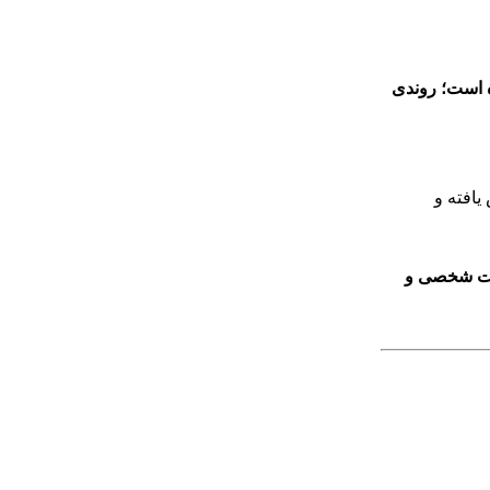
ه است؛ روندی
افته و
ات شخصی و