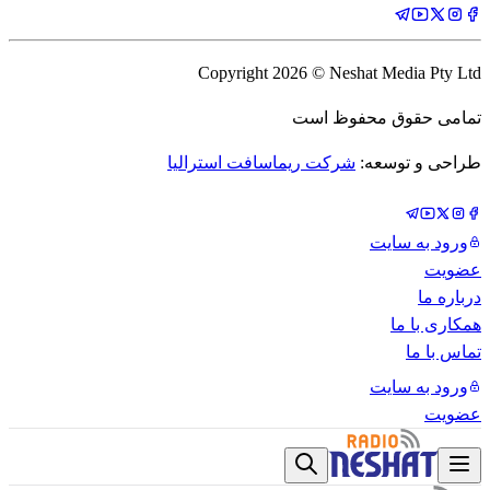
Copyright
2026
© Neshat Media Pty Ltd
تمامی حقوق محفوظ است
طراحی و توسعه:
شرکت ریماسافت استرالیا
ورود به سایت
عضویت
درباره ما
همکاری با ما
تماس با ما
ورود به سایت
عضویت