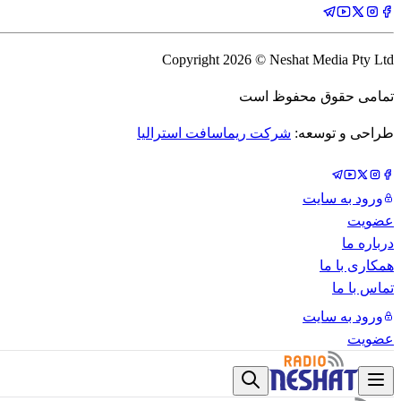
Copyright
2026
© Neshat Media Pty Ltd
تمامی حقوق محفوظ است
طراحی و توسعه:
شرکت ریماسافت استرالیا
ورود به سایت
عضویت
درباره ما
همکاری با ما
تماس با ما
ورود به سایت
عضویت