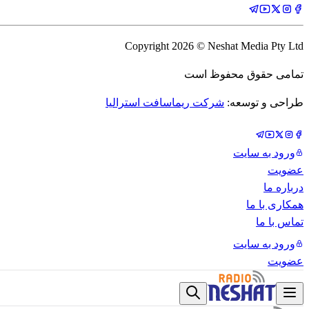
Copyright
2026
© Neshat Media Pty Ltd
تمامی حقوق محفوظ است
طراحی و توسعه:
شرکت ریماسافت استرالیا
ورود به سایت
عضویت
درباره ما
همکاری با ما
تماس با ما
ورود به سایت
عضویت