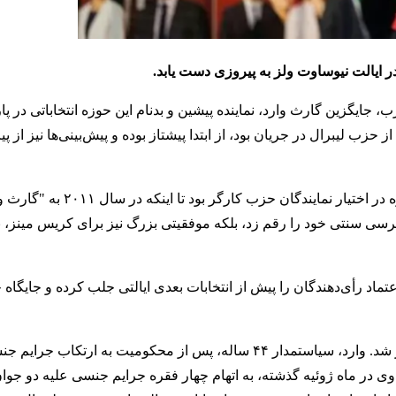
در ایالت نیوساوت ولز به پیروزی دست یابد.
زب، جایگزین گارث وارد، نماینده پیشین و بدنام این حوزه انتخاباتی در پار
ز حزب لیبرال در جریان بود، از ابتدا پیشتاز بوده و پیش‌بینی‌ها نیز از
کرسی کیاما از زمان تشکیل این حوزه انتخاباتی در سال ۱۹۸۱، همواره د
 کرسی سنتی خود را رقم زد، بلکه موفقیتی بزرگ نیز برای کریس مینز،
د تا با عملکرد خود، اعتماد رأی‌دهندگان را پیش از انتخابات بعدی ایالتی جلب کرده و جای
انتخابات میان‌دوره‌ای کیاما پس از استعفای اجباری گارث وارد برگزار شد. وارد، سیاستمدار ۴۴ ساله، پس از محکومی
 وی در ماه ژوئیه گذشته، به اتهام چهار فقره جرایم جنسی علیه دو جوا