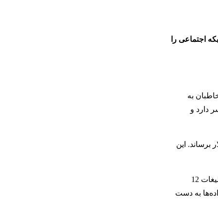
بکه اجتماعی را
خاطبان به
امه‌های زیادی در سر دارد و
ی شده که می‌خواهد درآمد این شرکت را تا سال 2028 به 26.4 میلیارد دلار برساند. این
ایلان ماسک می‌خواهد وابستگی توییتر به درآمدهای تبلیغاتی را به 45 درصد مجموع درآمدها برساند. این شرکت قرار است در سال 2028 از تبلیغات 12
نس داده‌ها به دست