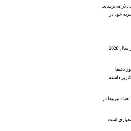
د 15 میلیون از تجارت پرداخت درآمد کسب می‌کند و تا سال 2028 این رقم را به 1.3 میلیارد دلار می‌رساند.
ربه خود در
آقای ماسک می‌خواهد مجموع تعداد کاربران توییتر را از 217 میلیون در انتهای سال گذشته به حدود 600 میلیون در سال 2025 و 931 میلیون در سال 2028
ت این محصول هنوز دقیقا
یغ در توییتر اشاره کرده بود. سرویس X باید تا سال 2023 حدود 9 میلیون کاربر داشته
انی امروز حدود 7500 کاربر دارد. با این حال، تعداد نیروها در
به 9.4 میلیارد دلار برسد. این رقم معیاری است