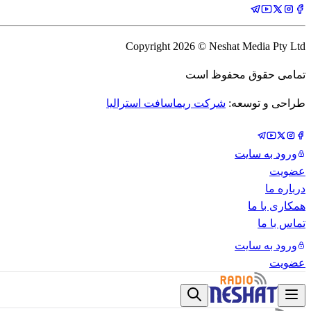
Copyright
2026
© Neshat Media Pty Ltd
تمامی حقوق محفوظ است
طراحی و توسعه:
شرکت ریماسافت استرالیا
ورود به سایت
عضویت
درباره ما
همکاری با ما
تماس با ما
ورود به سایت
عضویت