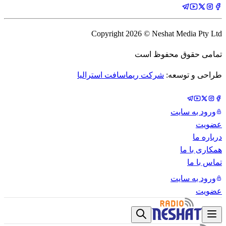
Copyright
2026
© Neshat Media Pty Ltd
تمامی حقوق محفوظ است
طراحی و توسعه:
شرکت ریماسافت استرالیا
ورود به سایت
عضویت
درباره ما
همکاری با ما
تماس با ما
ورود به سایت
عضویت