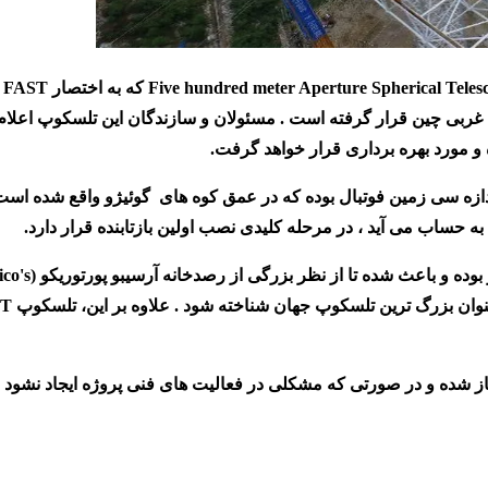
Five hundred meter Aperture Spherical Teles
که به اختصار
FAST
خ
 غربی چین قرار گرفته است . مسئولان و سازندگان این تلسکوپ اعلام 
زه سی زمین فوتبال بوده که در عمق کوه های گوئیژو واقع شده است 
حساب می آید ، در مرحله کلیدی نصب اولین بازتابنده قرار دارد.
بوده و باعث شده تا از نظر بزرگی از رصدخانه آرسیبو پورتوریکو (
co's
ST
ین تلسکوپ در ماه مارس سال 2011 (برابر با اسفند 1390) آغاز شده و در صورتی که مشکلی در فعالیت های فنی پروژه ای