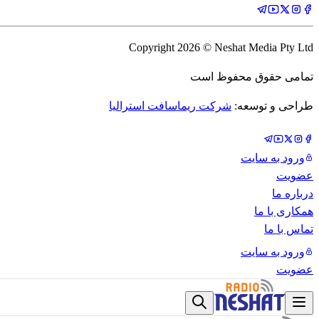
Copyright
2026
© Neshat Media Pty Ltd
تمامی حقوق محفوظ است
طراحی و توسعه:
شرکت ریماسافت استرالیا
ورود به سایت
عضویت
درباره ما
همکاری با ما
تماس با ما
ورود به سایت
عضویت