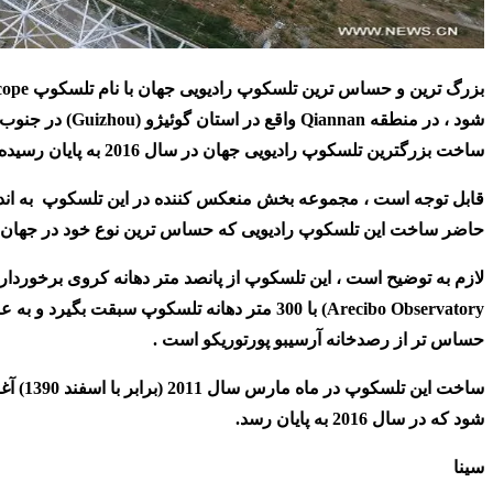
بزرگ ترین و حساس ترین تلسکوپ رادیویی جهان با نام تلسکوپ
cope
شود ، در منطقه
Qiannan
واقع در استان گوئیژو (
Guizhou
) در جنوب
ساخت بزرگترین تلسکوپ رادیویی جهان در سال 2016 به پایان رسیده و مورد بهره برداری قرار خواهد گرفت.
قابل توجه است ، مجموعه بخش منعکس کننده در این تلسکوپ به اندا
حاضر ساخت این تلسکوپ رادیویی که حساس ترین نوع خود در جهان به 
لازم به توضیح است ، این تلسکوپ از پانصد متر دهانه کروی برخوردار 
Arecibo Observatory
) با 300 متر دهانه تلسکوپ سبقت بگیرد و به عنوان بزرگ ترین تلسکوپ جهان شناخته شود . علاوه بر این، تلسکوپ
حساس تر از رصدخانه آرسیبو پورتوریکو است .
ساخت ا
شود که در سال 2016 به پایان رسد.
سینا