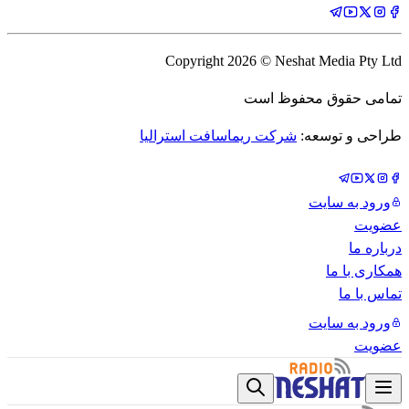
Copyright
2026
© Neshat Media Pty Ltd
تمامی حقوق محفوظ است
طراحی و توسعه:
شرکت ریماسافت استرالیا
ورود به سایت
عضویت
درباره ما
همکاری با ما
تماس با ما
ورود به سایت
عضویت