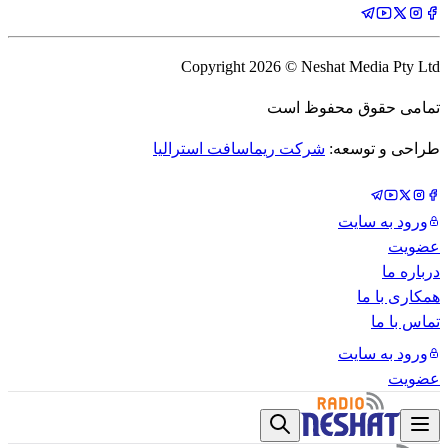
Copyright
2026
© Neshat Media Pty Ltd
تمامی حقوق محفوظ است
طراحی و توسعه:
شرکت ریماسافت استرالیا
ورود به سایت
عضویت
درباره ما
همکاری با ما
تماس با ما
ورود به سایت
عضویت