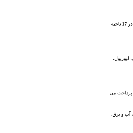
" با هدف کمک به مستاجران، صاحب‌خانه‌ها و صاحبان املاک ساکن در 17 ناحیه
 لیورپول،
ه نقدی به صورت بلاعوض پرداخت می
 آب و برق،