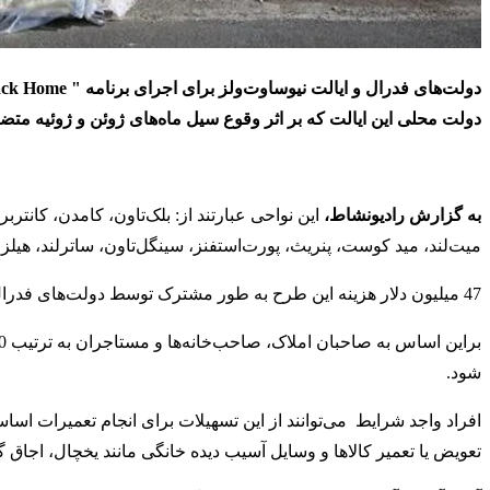
دولت‌های فدرال و ایالت نیوساوت‌ولز برای اجرای برنامه "
Back Home
دولت محلی این ایالت که بر اثر وقوع سیل ماه‌های ژوئن و ژوئیه متضرر
به گزارش رادیونشاط،
این نواحی عبارتند از: بلک‌تاون، کامدن، کان
میت‌لند، مید کوست، پنریث، پورت‌استفنز، سینگل‌تاون، ساترلند، هیلز 
47 میلیون دلار هزینه این طرح به طور مشترک توسط دولت‌های فدرال و ایالتی تامین می‌شود.
شود.
افراد واجد شرایط می‌توانند از این تسهیلات برای انجام تعمیرات اسا
تعویض یا تعمیر کالاها و وسایل آسیب دیده خانگی مانند یخچال، اجاق گ