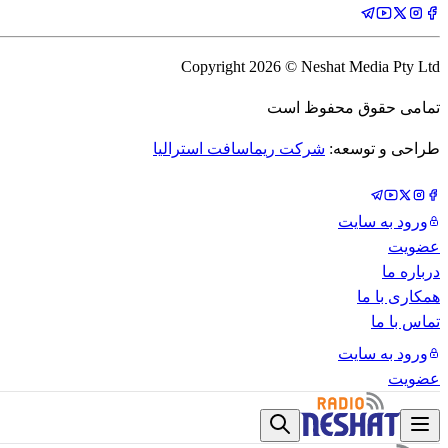
Copyright
2026
© Neshat Media Pty Ltd
تمامی حقوق محفوظ است
طراحی و توسعه:
شرکت ریماسافت استرالیا
ورود به سایت
عضویت
درباره ما
همکاری با ما
تماس با ما
ورود به سایت
عضویت