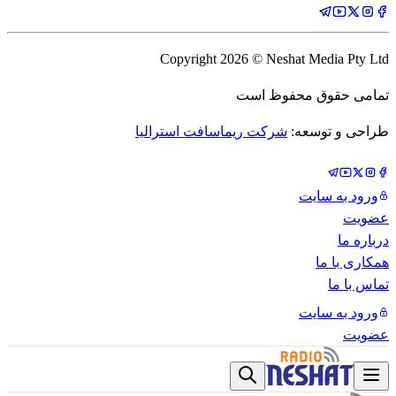
Copyright
2026
© Neshat Media Pty Ltd
تمامی حقوق محفوظ است
طراحی و توسعه:
شرکت ریماسافت استرالیا
ورود به سایت
عضویت
درباره ما
همکاری با ما
تماس با ما
ورود به سایت
عضویت