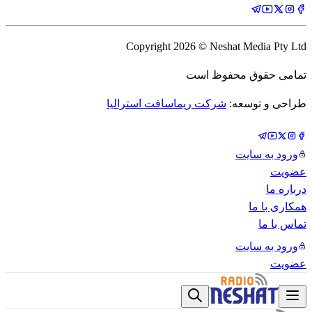
Copyright
2026
© Neshat Media Pty Ltd
تمامی حقوق محفوظ است
طراحی و توسعه:
شرکت ریماسافت استرالیا
ورود به سایت
عضویت
درباره ما
همکاری با ما
تماس با ما
ورود به سایت
عضویت