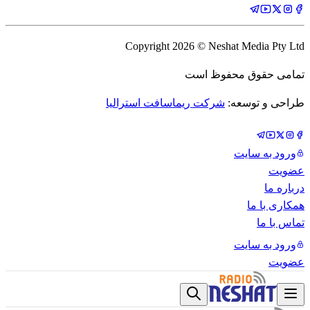
Copyright
2026
© Neshat Media Pty Ltd
تمامی حقوق محفوظ است
طراحی و توسعه:
شرکت ریماسافت استرالیا
ورود به سایت
عضویت
درباره ما
همکاری با ما
تماس با ما
ورود به سایت
عضویت