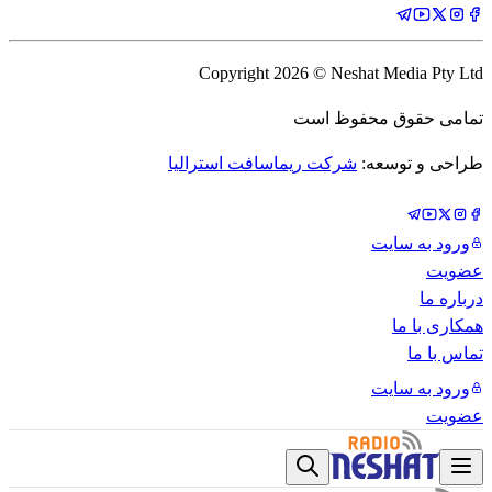
Copyright
2026
© Neshat Media Pty Ltd
تمامی حقوق محفوظ است
طراحی و توسعه:
شرکت ریماسافت استرالیا
ورود به سایت
عضویت
درباره ما
همکاری با ما
تماس با ما
ورود به سایت
عضویت