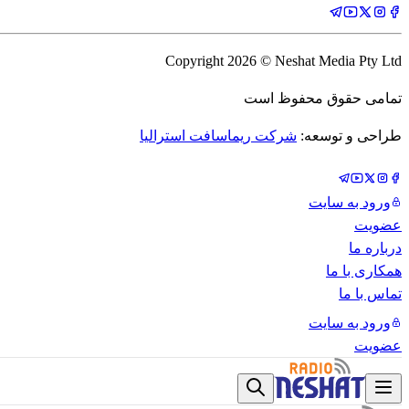
Copyright
2026
© Neshat Media Pty Ltd
تمامی حقوق محفوظ است
طراحی و توسعه:
شرکت ریماسافت استرالیا
ورود به سایت
عضویت
درباره ما
همکاری با ما
تماس با ما
ورود به سایت
عضویت