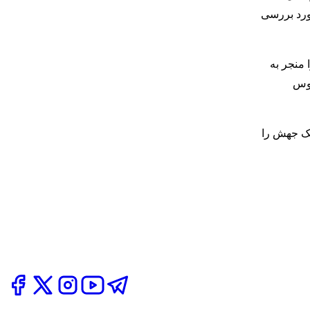
ورد بررسی
 منجر به
روس
ا» حداقل یک جهش را