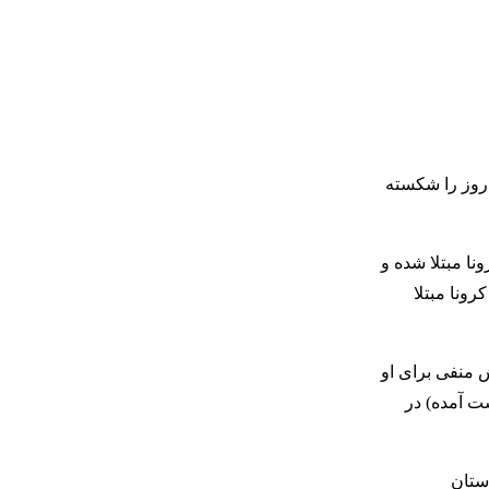
فته محققان، این مورد طولانی‌ترین زمان ابتلا شناخته شده به ویروس کرونا محسوب می‌شود و رکورد قبلی 335 روز را شکسته
ن چندین بیماری زمینه‌ای داشته، در اوایل سال 2020 به ویروس کرونا مبتلا شده و
ونا مبتلا
 منفی برای او
ست آمده) در
رستان