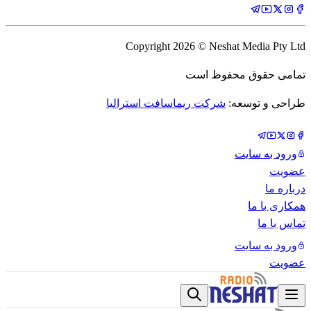
Copyright
2026
© Neshat Media Pty Ltd
تمامی حقوق محفوظ است
طراحی و توسعه:
شرکت ریماسافت استرالیا
ورود به سایت
عضویت
درباره ما
همکاری با ما
تماس با ما
ورود به سایت
عضویت