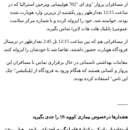
از مسافران پرواز "وی ای "702 هواپیمایی ویرجین استرالیا که در
ساعت 12:15 بعدازظهر روز یکشنبه از بریزبن وارد هوبارت شده
بودند، خواسته شد، خود را ایزوله کرده و با شماره مرکز سلامت
عمومی( پابلیک هلت هات لاین) تماس بگیرند.
از مسافرانی هم که بین ساعت 12:15 تل 2:45 بعدازظهر در ترمینال
فرودگاه هوبارت حضور داشتند، تقاضا شد تا خودشان را ایزوله کنند.
مقامات بهداشتی تاسمانی در حال برقراری تماس با مسافران این
پرواز و کسانی هستند که هنگام ورود به فرودگاه از اپلیکیشن" چک
این تاس" استفاده کرده بودند.
-------
هشدارها درخصوص بیماری کووید-19 را جدی بگیرید
استفاده از ماسک به اندازهٔ فاصله‌گیری اجتماعی یا حتی خیلی بیشتر