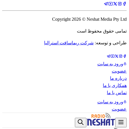
Copyright
2026
© Neshat Media Pty Ltd
تمامی حقوق محفوظ است
طراحی و توسعه:
شرکت ریماسافت استرالیا
ورود به سایت
عضویت
درباره ما
همکاری با ما
تماس با ما
ورود به سایت
عضویت