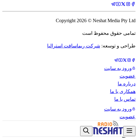
Copyright
2026
© Neshat Media Pty Ltd
تمامی حقوق محفوظ است
طراحی و توسعه:
شرکت ریماسافت استرالیا
ورود به سایت
عضویت
درباره ما
همکاری با ما
تماس با ما
ورود به سایت
عضویت