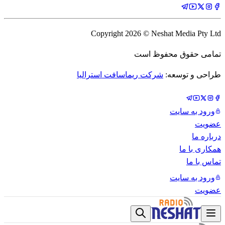
Copyright
2026
© Neshat Media Pty Ltd
تمامی حقوق محفوظ است
طراحی و توسعه:
شرکت ریماسافت استرالیا
ورود به سایت
عضویت
درباره ما
همکاری با ما
تماس با ما
ورود به سایت
عضویت