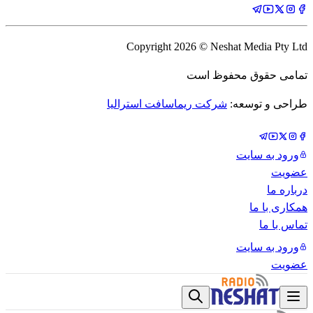
Copyright
2026
© Neshat Media Pty Ltd
تمامی حقوق محفوظ است
طراحی و توسعه:
شرکت ریماسافت استرالیا
ورود به سایت
عضویت
درباره ما
همکاری با ما
تماس با ما
ورود به سایت
عضویت