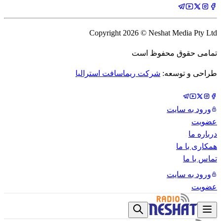
Copyright
2026
© Neshat Media Pty Ltd
تمامی حقوق محفوظ است
طراحی و توسعه:
شرکت ریماسافت استرالیا
ورود به سایت
عضویت
درباره ما
همکاری با ما
تماس با ما
ورود به سایت
عضویت