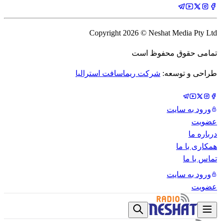
Copyright
2026
© Neshat Media Pty Ltd
تمامی حقوق محفوظ است
طراحی و توسعه:
شرکت ریماسافت استرالیا
ورود به سایت
عضویت
درباره ما
همکاری با ما
تماس با ما
ورود به سایت
عضویت