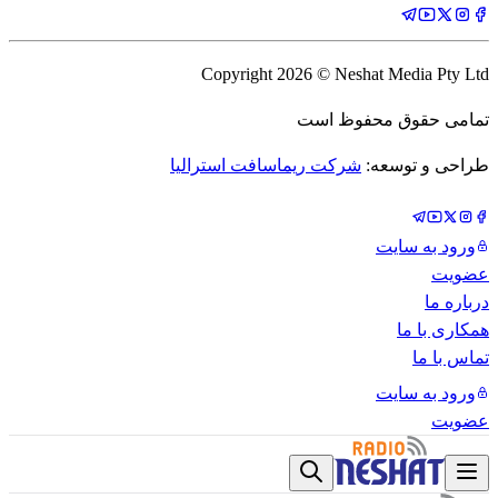
Copyright
2026
© Neshat Media Pty Ltd
تمامی حقوق محفوظ است
طراحی و توسعه:
شرکت ریماسافت استرالیا
ورود به سایت
عضویت
درباره ما
همکاری با ما
تماس با ما
ورود به سایت
عضویت