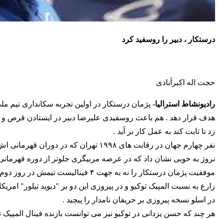
درستکار ، دبیر را روسفید کرد
حجت اله اکبرآبادی
رادیونشاط استرالیا-
پژمان درستکار در اولین تجربه سکانداری تیم ملی 
هدف قرار دهد . هم باعث روسفیدی علیرضا دبیر در ایستادن قرص و محک
زد تا ثابت کند به عمل کار بر آید .
نفر چهارم جهان در رقابت های ۱۹۹۸ تهران
نروژ به خوبی نشان داد که در عرصه مربیگری جلوتر از دوره قهرمانی 
موفقیت پژمان درستکار را نه به جهت 
زارع به نسبت المپیک توکیو و در پیروزی این دو بر "دیوید تیلور" امری
در اسلو نسخه پیروزی بر حریفان نامدار را پیچید .
هر چند که حسن یزدانی در توکیو نیز می توانست بازنده فینال المپیک نب