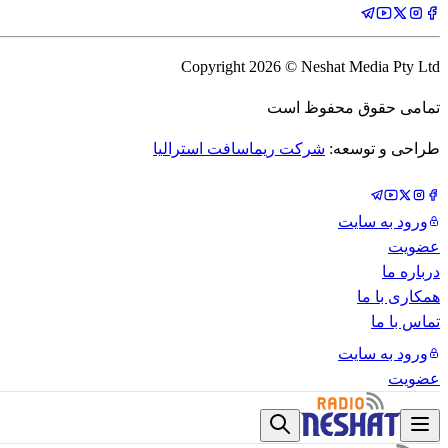
Copyright
2026
© Neshat Media Pty Ltd
تمامی حقوق محفوظ است
طراحی و توسعه:
شرکت ریماسافت استرالیا
ورود به سایت
عضویت
درباره ما
همکاری با ما
تماس با ما
ورود به سایت
عضویت