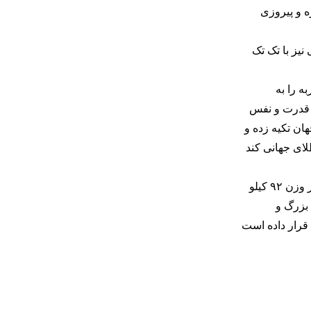
شیوه مبارزه و پیروزی
وبی نیز با تک تک
ه را به
ده خود ، قدرت و نفس
جهان تکیه زده و
ین وزن صاحب طلای جهانی کند
به هر روی و در حالی که در روز سوم رقابت های جهانی نروژ ، کشتی ایران ۴ فینالیست دیگر دارد که از هم اکنون طلای کامران قاسمپور در وزن ۹۲ کیلو
 بزرگ و
قرار داده است