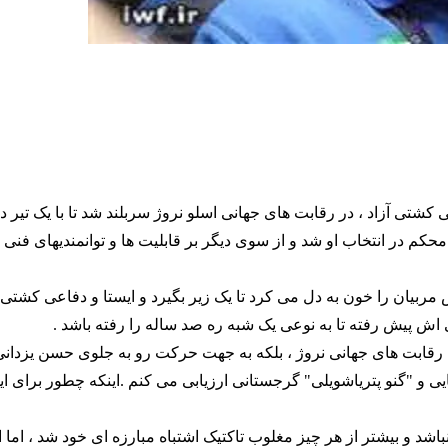
کشتی آزاد ، در رقابت های جهانی اسلو نروژ سربلند شد تا با یک تیر د
م در انتخاب او شد و از سوی دیگر بر قابلیت ها و توانمندیهای فنی خ
 که در دوران قهرمانی اش مربیان را خون به دل می کرد تا یک زیر بگیرد و ایستا و دفاعی
اش پیش رفته تا به نوعی یک شبه ره صد ساله را رفته باشد .
۴ فینالیست تیمش در روز دوم رقابت های جهانی نروژ ، بلکه به جهت حرکت رو به جلوی حسن ی
کایی و "گنو پتریاشویلی" گرجستانی ارزیابی می کنم .‌اینکه چطور برای ا
اشد و بیشتر از هر چیز مغلوب تاکتیک اشتباه مبارزه ای خود شد ، اما او