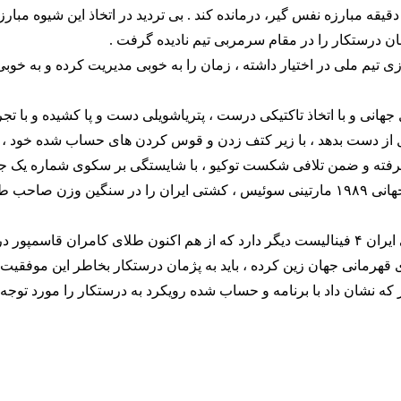
مان ابتدا بر تیلور یورش برد تا گربه سیاه امریکایی اش را در طول ۶ دقیقه مبارزه نفس گیر، درمانده کند . بی تردید در اتخاذ این 
 درستکار را در مقام سرمربی تیم نادیده گرفت .
۴ روزه ای که برای آماده سازی تیم ملی در اختیار داشته ، زمان را به خوبی مدیریت کرده و به خ
جهانی و با اتخاذ تاکتیکی درست ، پتریاشویلی دست و پا کشیده و با تجرب
 تا بدون آنکه خونسردی خود را در دادن ۲ امتیاز اول از دست بدهد ، با زیر کتف زدن و قوس کردن های حساب ش
 گنوی " قدرتمند گرفته و ضمن تلافی شکست توکیو ، با شایستگی بر سکوی شماره یک 
پس از ۳۲ سال بعد از طلای مرحوم علیرضا سلیمانی در رقابت های جهانی ۱۹۸۹ مارتینی سوئیس ، کشتی ایران را در سنگ
 قهرمانی جهان زین کرده ، باید به پژمان درستکار بخاطر این موفقیت
 نشان داد با برنامه و حساب شده رویکرد به درستکار را مورد توجه 