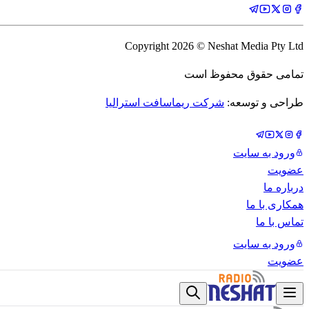
Copyright
2026
© Neshat Media Pty Ltd
تمامی حقوق محفوظ است
طراحی و توسعه:
شرکت ریماسافت استرالیا
ورود به سایت
عضویت
درباره ما
همکاری با ما
تماس با ما
ورود به سایت
عضویت