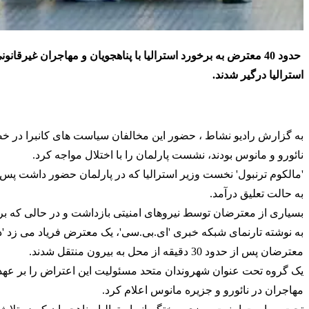
حدود 40 معترض به برخورد استرالیا با پناهجویان و مهاجران غیرقان
استرالیا درگیر شدند.
به گزارش رادیو نشاط ، حضور این مخالفان سیاست های کانبرا در خ
نائورو و مانوس بودند، نشست پارلمان را با اختلال مواجه کرد.
'مالکوم ترنبول' نخست وزیر
استرالیا
که در پارلمان حضور داشت پس 
به حالت تعلیق درآمد.
بسیاری از معترضان توسط نیروهای امنیتی بازداشت و در حالی که بر 
به نوشته تارنمای شبکه خبری 'ای.بی.سی'، یک معترض فریاد می زد 'د
معترضان پس از حدود 30 دقیقه از محل به بیرون منتقل شدند.
یک گروه تحت عنوان شهروندان متحد مسئولیت این اعتراض را بر عهده
مهاجران در نائورو و جزیره مانوس اعلام کرد.