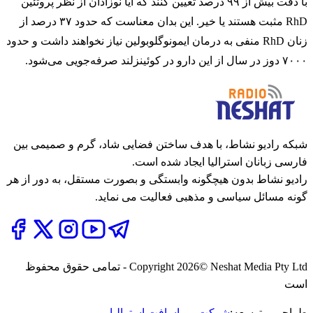
با دقت بیش از ۹۹ درصد تعیین کنند که آیا نوزادان از نظر پروتئین
RhD مثبت هستند یا خیر. این بدان معناست که حدود ۳۷ درصد از
زنان RhD منفی به درمان ایمونوگلوبولین نیاز نخواهند داشت و حدود
۷۰۰۰ دوز در سال از این دارو در کوئینزلند صرفه‌جویی می‌شود.
شبکه رادیو نشاط، با هدف ساختن فضایی شاد، گرم و صمیمی بین
فارسی زبانان استرالیا ایجاد شده است.
رادیو نشاط بدون هیچگونه وابستگی و بصورت مستقل، به دور از هر
گونه مسائل سیاسی و مذهبی فعالیت می نماید.
2026
Copyright
© Neshat Media Pty Ltd - تمامی حقوق محفوظ
است
طراحی و توسعه:
شرکت ریماسافت استرالیا