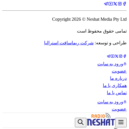
Copyright
2026
© Neshat Media Pty Ltd
تمامی حقوق محفوظ است
طراحی و توسعه:
شرکت ریماسافت استرالیا
ورود به سایت
عضویت
درباره ما
همکاری با ما
تماس با ما
ورود به سایت
عضویت