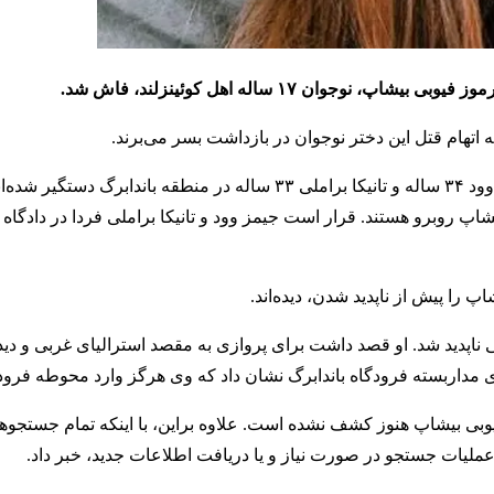
ان ۱۷ ساله اهل کوئینزلند، فاش شد.
ه اتهام قتل این دختر نوجوان در بازداشت بسر می‌برند.
پلیس کوئینزلند امشب اعلام کرد،دو هم‌اتاقی بیشلپ به نام‌های جیمز وود ۳۴ ساله و تانیکا براملی ۳۳ ساله در منطقه
یشاپ روبرو هستند. قرار است جیمز وود و تانیکا براملی فردا در دادگاه
 را پیش از ناپدید شدن، دیده‌اند.
ل جاری به طور ناگهانی ناپدید شد. او قصد داشت برای پروازی به مقصد استرالیای غربی و
 مداربسته فرودگاه باندابرگ نشان داد که وی هرگز وارد محوطه فرودگ
فیوبی بیشاپ هنوز کشف نشده است. علاوه براین، با اینکه تمام جستجوه