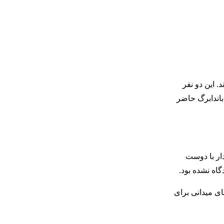
 باندابرگ دستگیر شده‌اند. این دو نفر
 باندابرگ حاضر
 دیدار با دوست
اه نشده بود.
ای میدانی برای