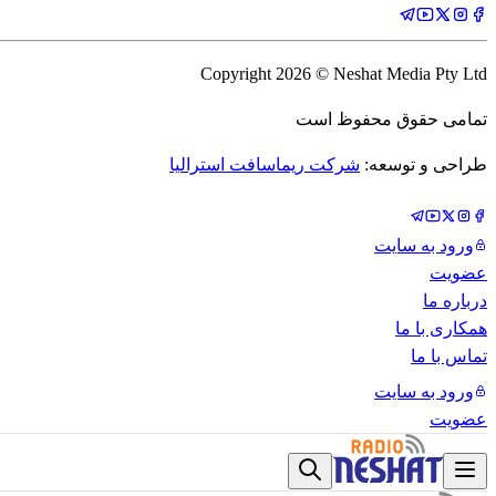
Copyright
2026
© Neshat Media Pty Ltd
تمامی حقوق محفوظ است
طراحی و توسعه:
شرکت ریماسافت استرالیا
ورود به سایت
عضویت
درباره ما
همکاری با ما
تماس با ما
ورود به سایت
عضویت