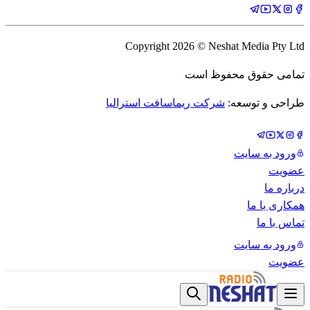
Copyright
2026
© Neshat Media Pty Ltd
تمامی حقوق محفوظ است
طراحی و توسعه:
شرکت ریماسافت استرالیا
ورود به سایت
عضویت
درباره ما
همکاری با ما
تماس با ما
ورود به سایت
عضویت