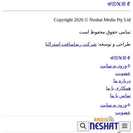
Copyright
2026
© Neshat Media Pty Ltd
تمامی حقوق محفوظ است
طراحی و توسعه:
شرکت ریماسافت استرالیا
ورود به سایت
عضویت
درباره ما
همکاری با ما
تماس با ما
ورود به سایت
عضویت