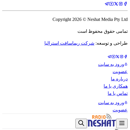
Copyright
2026
© Neshat Media Pty Ltd
تمامی حقوق محفوظ است
طراحی و توسعه:
شرکت ریماسافت استرالیا
ورود به سایت
عضویت
درباره ما
همکاری با ما
تماس با ما
ورود به سایت
عضویت