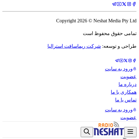
Copyright
2026
© Neshat Media Pty Ltd
تمامی حقوق محفوظ است
طراحی و توسعه:
شرکت ریماسافت استرالیا
ورود به سایت
عضویت
درباره ما
همکاری با ما
تماس با ما
ورود به سایت
عضویت