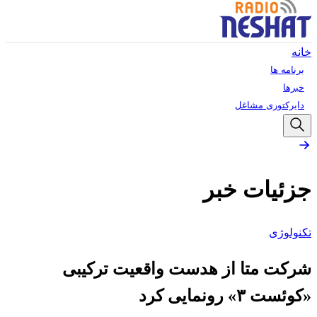
خانه
برنامه ها
خبرها
دایرکتوری مشاغل
جزئیات خبر
تکنولوژی
شرکت متا از هدست واقعیت ترکیبی
«کوئست ۳» رونمایی کرد