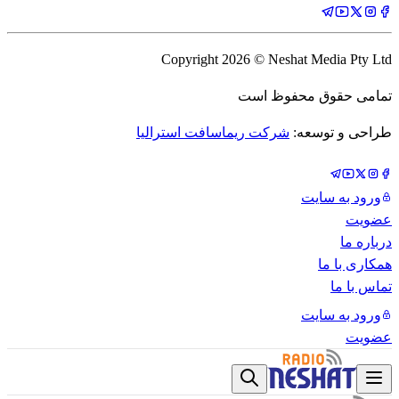
Copyright
2026
© Neshat Media Pty Ltd
تمامی حقوق محفوظ است
طراحی و توسعه:
شرکت ریماسافت استرالیا
ورود به سایت
عضویت
درباره ما
همکاری با ما
تماس با ما
ورود به سایت
عضویت