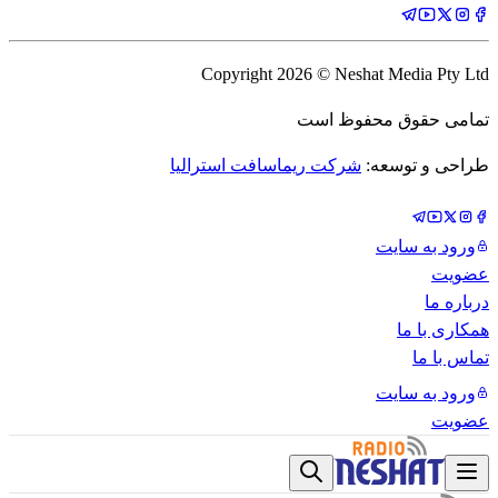
Copyright
2026
© Neshat Media Pty Ltd
تمامی حقوق محفوظ است
طراحی و توسعه:
شرکت ریماسافت استرالیا
ورود به سایت
عضویت
درباره ما
همکاری با ما
تماس با ما
ورود به سایت
عضویت