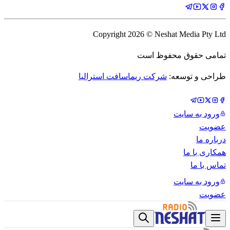
Copyright
2026
© Neshat Media Pty Ltd
تمامی حقوق محفوظ است
طراحی و توسعه:
شرکت ریماسافت استرالیا
ورود به سایت
عضویت
درباره ما
همکاری با ما
تماس با ما
ورود به سایت
عضویت