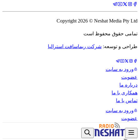
Copyright
2026
© Neshat Media Pty Ltd
تمامی حقوق محفوظ است
طراحی و توسعه:
شرکت ریماسافت استرالیا
ورود به سایت
عضویت
درباره ما
همکاری با ما
تماس با ما
ورود به سایت
عضویت