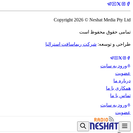
Copyright
2026
© Neshat Media Pty Ltd
تمامی حقوق محفوظ است
طراحی و توسعه:
شرکت ریماسافت استرالیا
ورود به سایت
عضویت
درباره ما
همکاری با ما
تماس با ما
ورود به سایت
عضویت