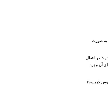
ک به صورت
ی از ماسک در پروازهای خارجی که از ژانویه سال 2021 با هدف کاهش خطر انتقال
جرای آن وجود
آقای باتلر به همه شهروندان استرالیایی که عازم سفر به خارج از کشور هستند، توصیه کرد به منظور حفظ سلامتی و پیشگیری از انتشار ویروس کووید-19