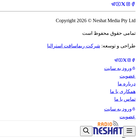
Copyright
2026
© Neshat Media Pty Ltd
تمامی حقوق محفوظ است
طراحی و توسعه:
شرکت ریماسافت استرالیا
ورود به سایت
عضویت
درباره ما
همکاری با ما
تماس با ما
ورود به سایت
عضویت