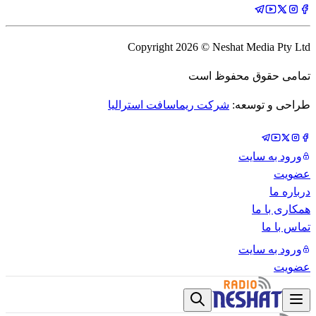
Copyright
2026
© Neshat Media Pty Ltd
تمامی حقوق محفوظ است
طراحی و توسعه:
شرکت ریماسافت استرالیا
ورود به سایت
عضویت
درباره ما
همکاری با ما
تماس با ما
ورود به سایت
عضویت