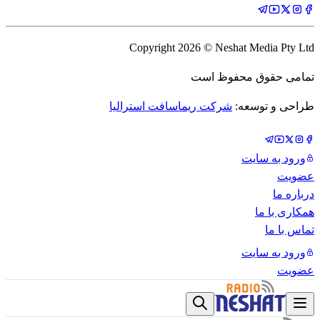
Copyright
2026
© Neshat Media Pty Ltd
تمامی حقوق محفوظ است
طراحی و توسعه:
شرکت ریماسافت استرالیا
ورود به سایت
عضویت
درباره ما
همکاری با ما
تماس با ما
ورود به سایت
عضویت