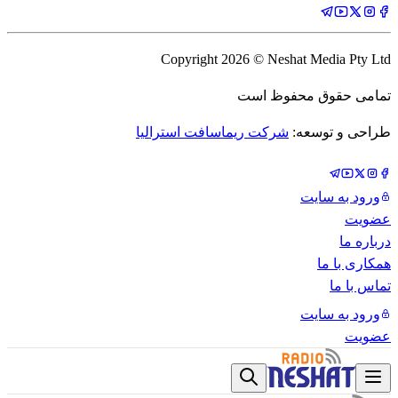
Copyright
2026
© Neshat Media Pty Ltd
تمامی حقوق محفوظ است
طراحی و توسعه:
شرکت ریماسافت استرالیا
ورود به سایت
عضویت
درباره ما
همکاری با ما
تماس با ما
ورود به سایت
عضویت